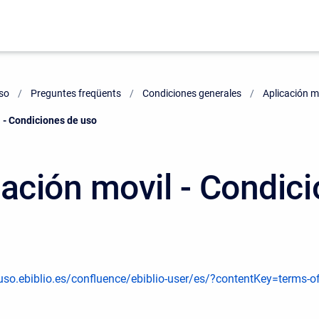
uso
Preguntes freqüents
Condiciones generales
Aplicación m
 - Condiciones de uso
cación movil - Condic
uso.ebiblio.es/confluence/ebiblio-user/es/?contentKey=terms-of