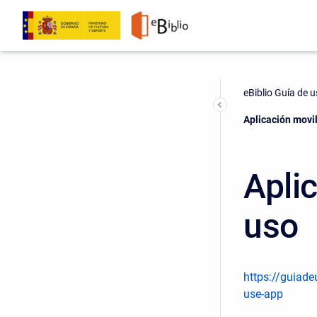
eBiblio Guía de 
Current:
Aplicación movil
Apli
uso
https://guiade
use-app