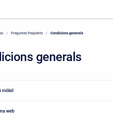
uso
Preguntes freqüents
Current:
Condicions generals
icions generals
ó mòbil
rma web