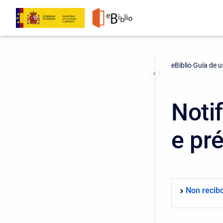
eBiblio Guía de 
Noti
e pr
Non recib